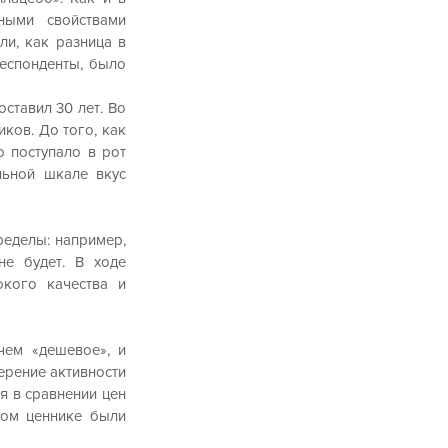
ыми свойствами 
и, как разница в 
еспонденты, было 
ставил 30 лет. Во 
ов. До того, как 
 поступало в рот 
льной шкале вкус 
еделы: например, 
е будет. В ходе 
кого качества и 
ем «дешевое», и 
рение активности 
 в сравнении цен 
ком ценнике были 