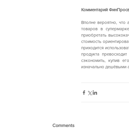
Комментарий ФинПросв
Вполне вероятно, что 
товаров в супермарке
приобретать высококач
стоимость ориентироват
приходится использова
продукта превосходит
сэкономить, купив ег
изначально дешёвыми а
Comments