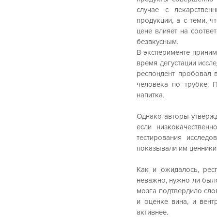
случае с лекарствен
продукции, а с теми, 
цене влияет на соотве
безвкусным. 
В эксперименте принима
время дегустации иссле
респондент пробовал в
человека по трубке. П
напитка. 
Однако авторы утвержд
если низкокачественн
тестирования исследо
показывали им ценники в
Как и ожидалось, рес
неважно, нужно ли был
мозга подтвердило сло
и оценке вина, и вент
активнее.