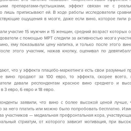
ными препаратами-пустышками, эффект связан не с реальн
что лишь приписывают ей. В ходе работы исследователи сравнил
тствующие ощущения в мозге, даже если вино, которое пили р
ли участие 15 мужчин и 15 женщин, средний возраст которых со
дователи с помощью МРТ следили за активностью мозга участник
ино, ему показывали цену напитка, и только после этого вино
осле этого участник, нажав кнопку, оценивал по девятибал
ают, что у эффекта плацебо-маркетинга есть свои разумные пр
ое вино продают за 100 евро, то эффекта, скорее всего, н
ватели давали респондентам красное вино среднего и высо
 3 евро, 6 евро и 18 евро.
понденты заявили, что вино с более высокой ценой лучше, ч
о за него платить или можно было попробовать бесплатно. Изме
ва участников — медиальная префронтальная кора, участвующая
ральный стриатум, от которого зависит мотивация, при высо