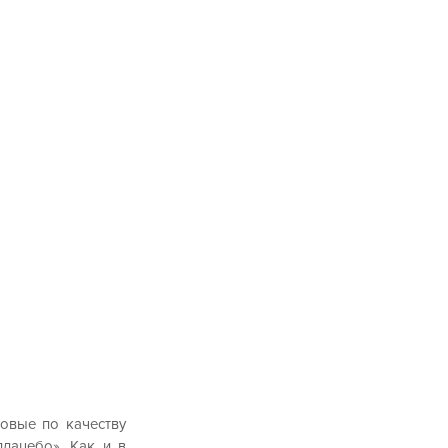
овые по качеству 
ацебо». Как и в 