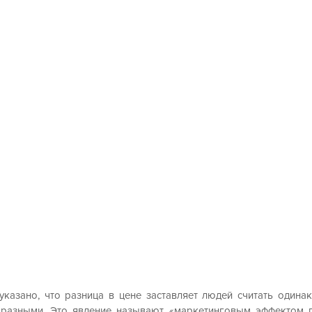
указано, что разница в цене заставляет людей считать одинак
разными. Это явление называют «маркетинговым эффектом пл