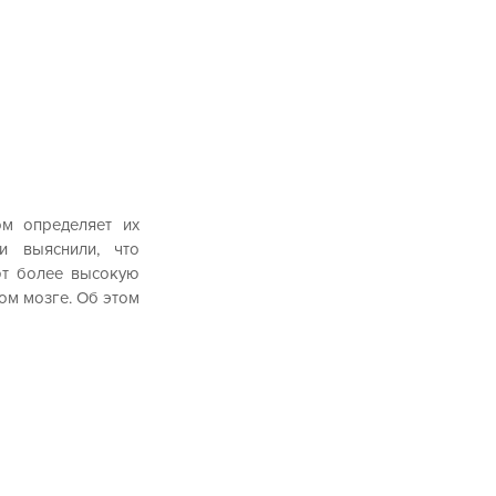
м определяет их 
 выяснили, что 
т более высокую 
стоимость — эти ожидания вызваны соответствующими областями восприятия в головном мозге. Об этом 