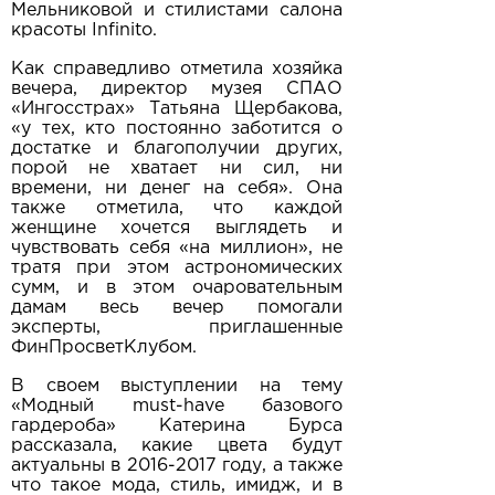
Мельниковой и стилистами салона
красоты Infinito.
Как справедливо отметила хозяйка
вечера, директор музея СПАО
«Ингосстрах» Татьяна Щербакова,
«у тех, кто постоянно заботится о
достатке и благополучии других,
порой не хватает ни сил, ни
времени, ни денег на себя». Она
также отметила, что каждой
женщине хочется выглядеть и
чувствовать себя «на миллион», не
тратя при этом астрономических
сумм, и в этом очаровательным
дамам весь вечер помогали
эксперты, приглашенные
ФинПросветКлубом.
В своем выступлении на тему
«Модный must-have базового
гардероба» Катерина Бурса
рассказала, какие цвета будут
актуальны в
2016-2017
году, а также
что такое мода, стиль, имидж, и в