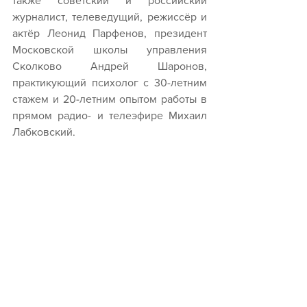
также советский и российский 
журналист, телеведущий, режиссёр и 
актёр Леонид Парфенов, президент 
Московской школы управления 
Сколково Андрей Шаронов, 
практикующий психолог с 30-летним 
стажем и 20-летним опытом работы в 
прямом радио- и телеэфире Михаил 
Лабковский.
В ходе одного из диалогов на тему 
«Как не попасть в долговую ловушку? 
Что делать с долгами?» выступили 
стратегический координатор проекта 
Минфина России «Содействие 
повышению уровня финансовой 
грамотности населения и развитию 
финансового образования в 
Российской Федерации» Анна 